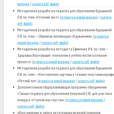
вкладке
/
скачать pdf-файл
).
Методичекая разработка педагога доп.образования Курушиной
Л.В. по теме «Осенний лист». (
открыть в новой вкладке
/
скачать
pdf-файл
).
Методичекая разработка педагога доп.образования Курушиной
Л.В. по теме — Объемная аппликация «Одуванчики». (
открыть в
новой вкладке
/
скачать pdf-файл
).
Методичекая разработка методиста Ефименко И.К. по теме —
Здоровьесберегающие технологии в учебно-воспитательном
процессе. (
открыть в новой вкладке
/
скачать pdf-файл
).
Методичекая разработка педагога доп.образования Курушиной
Л.В. по теме — Изготовление картины в технике пластилинографи
«Летний луг». (
открыть в новой вкладке
/
скачать pdf-файл
).
Дополнительная общеразвивающая программа объединения
«Танцы» педагога доп.образования Калугиной Е.Ю. для участия в
конкурсе «Ступени мастерства». (
открыть в новой вкладке
/
скачать pdf-файл
).
«Изготовление и запуск летательных моделей планеров