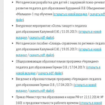
Методическая разработка для детей с задержкой психо-речевог
развития педагога доп.образования Курушиной Л.В. Объединение
«Малышок» 1 год обучения (
открыть в новой вкладке
/
скачать pd
файл
).
Внеурочное мероприятие «Осень танцует» педагога
доп.образования Калугиной Е.Ю. / 11.05.2017г. (
открыть в новой
вкладке
/
скачать pdf-файл
).
Методическое пособие «Словарь-справочник по ритмике» педаго
доп.образования Калугиной Е.Ю. / 19.05.2017г. (
открыть в новой
вкладке
/
скачать pdf-файл
).
Общеразвивающая образовательная программа «Черлидинг»
педагога доп.образования Герман О.В. / 17.04.2017г. (
открыть в
новой вкладке
/
скачать pdf-файл
).
Введение в образовательную программу «Черлидинг» педагога
доп.образования Герман О.В. / 17.04.2017г. (
открыть в новой
вкладке
/
скачать pdf-файл
).
Приказ Министерства образования и науки РФ от 22.12.2014г. №
1601 о продолжительности рабочего времени (
открыть в новой