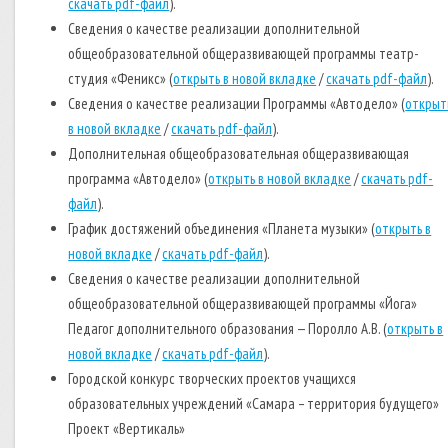
скачать pdf-файл
).
Сведения о качестве реализации дополнительной
общеобразовательной общеразвивающей программы театр-
студия «Феникс» (
открыть в новой вкладке
/
скачать pdf-файл
).
Сведения о качестве реализации Программы «Автодело» (
открыт
в новой вкладке
/
скачать pdf-файл
).
Дополнительная общеобразовательная общеразвивающая
программа «Автодело» (
открыть в новой вкладке
/
скачать pdf-
файл
).
График достяжений объединения «Планета музыки» (
открыть в
новой вкладке
/
скачать pdf-файл
).
Сведения о качестве реализации дополнительной
общеобразовательной общеразвивающей программы «Йога»
Педагог дополнительного образования — Поролло А.В. (
открыть в
новой вкладке
/
скачать pdf-файл
).
Городской конкурс творческих проектов учащихся
образовательных учреждений «Самара – территория будущего»
Проект «Вертикаль»