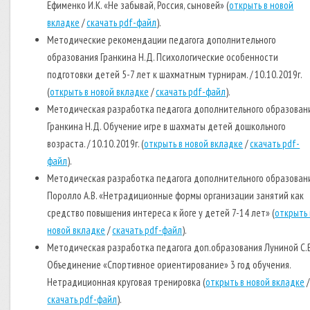
Ефименко И.К. «Не забывай, Россия, сыновей» (
открыть в новой
вкладке
/
скачать pdf-файл
).
Методические рекомендации педагога дополнительного
образования Гранкина Н.Д. Психологические особенности
подготовки детей 5-7 лет к шахматным турнирам. / 10.10.2019г.
(
открыть в новой вкладке
/
скачать pdf-файл
).
Методическая разработка педагога дополнительного образован
Гранкина Н.Д. Обучение игре в шахматы детей дошкольного
возраста. / 10.10.2019г. (
открыть в новой вкладке
/
скачать pdf-
файл
).
Методическая разработка педагога дополнительного образован
Поролло А.В. «Нетрадиционные формы организации занятий как
средство повышения интереса к йоге у детей 7-14 лет» (
открыть 
новой вкладке
/
скачать pdf-файл
).
Методическая разработка педагога доп.образования Луниной С.В
Объединение «Спортивное ориентирование» 3 год обучения.
Нетрадиционная круговая тренировка (
открыть в новой вкладке
/
скачать pdf-файл
).