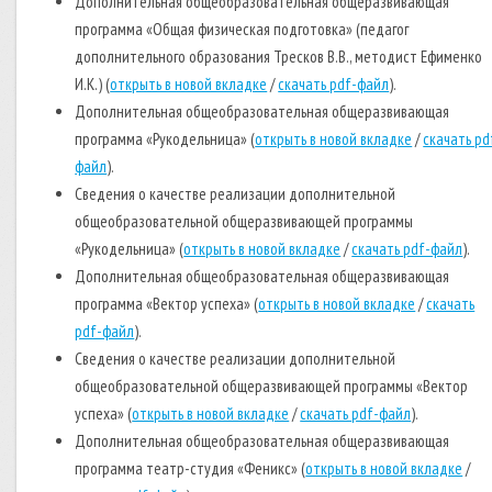
Дополнительная общеобразовательная общеразвивающая
программа «Общая физическая подготовка» (педагог
дополнительного образования Тресков В.В., методист Ефименко
И.К.) (
открыть в новой вкладке
/
скачать pdf-файл
).
Дополнительная общеобразовательная общеразвивающая
программа «Рукодельница» (
открыть в новой вкладке
/
скачать pd
файл
).
Сведения о качестве реализации дополнительной
общеобразовательной общеразвивающей программы
«Рукодельница» (
открыть в новой вкладке
/
скачать pdf-файл
).
Дополнительная общеобразовательная общеразвивающая
программа «Вектор успеха» (
открыть в новой вкладке
/
скачать
pdf-файл
).
Сведения о качестве реализации дополнительной
общеобразовательной общеразвивающей программы «Вектор
успеха» (
открыть в новой вкладке
/
скачать pdf-файл
).
Дополнительная общеобразовательная общеразвивающая
программа театр-студия «Феникс» (
открыть в новой вкладке
/