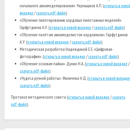
начального авиамоделирования». Чернышков А.П. (
открыть в ново
вкладке
/
скачать pdf-файл
).
«Обучение пилотированию кордовых пилотажных моделей».
Гарфутдинов А.У. (
открыть в новой вкладке
/
скачать pdf-файл
).
«Обучение полётам авиамоделистов-кордовиков». Гарфутдинов
А.У. (
открыть в новой вкладке
/
скачать pdf-файл
).
Методическая разработка Надеждиной Е.Е. «Цифровая-
фотография». (
открыть в новой вкладке
/
скачать pdf-файл
).
«Обучение основам пайки». Дунин Н.А. (
открыть в новой вкладке
/
скачать pdf-файл
).
«Чудеса ручной работы». Филичева Н.Д. (
открыть в новой вкладк
скачать pdf-файл
).
Протокол методического совета (
открыть в новой вкладке
/
скачать
pdf-файл
).